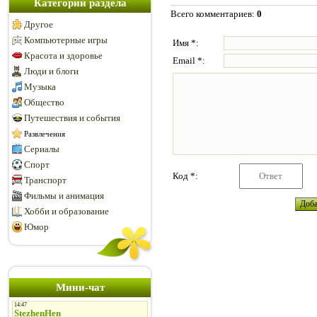
Категории раздела
Всего комментариев
:
0
Другое
Компьютерные игры
Имя *:
Красота и здоровье
Email *:
Люди и блоги
Музыка
Общество
Путешествия и события
Развлечения
Сериалы
Спорт
Код *:
Транспорт
Фильмы и анимация
Хобби и образование
Юмор
Мини-чат