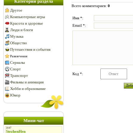
Категории раздела
Всего комментариев
:
0
Другое
Компьютерные игры
Имя *:
Красота и здоровье
Email *:
Люди и блоги
Музыка
Общество
Путешествия и события
Развлечения
Сериалы
Спорт
Код *:
Транспорт
Фильмы и анимация
Хобби и образование
Юмор
Мини-чат