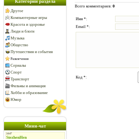
Категории раздела
Всего комментариев
:
0
Другое
Компьютерные игры
Имя *:
Красота и здоровье
Email *:
Люди и блоги
Музыка
Общество
Путешествия и события
Развлечения
Сериалы
Спорт
Код *:
Транспорт
Фильмы и анимация
Хобби и образование
Юмор
Мини-чат