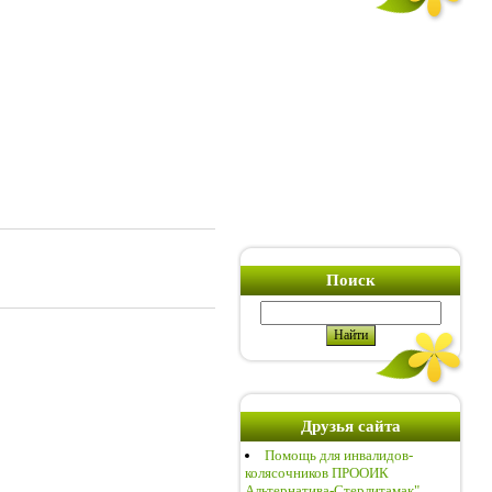
Поиск
Друзья сайта
Помощь для инвалидов-
колясочников ПРООИК
Альтернатива-Стерлитамак"