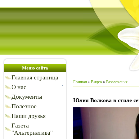
Меню сайта
Главная страница
Главная
»
Видео
»
Развлечения
О нас
Документы
Юлия Волкова в стиле се
Полезное
Наши друзья
Газета
"Альтернатива"