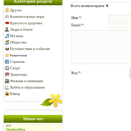
Категории раздела
Всего комментариев
:
0
Другое
Компьютерные игры
Имя *:
Красота и здоровье
Email *:
Люди и блоги
Музыка
Общество
Путешествия и события
Развлечения
Сериалы
Спорт
Код *:
Транспорт
Фильмы и анимация
Хобби и образование
Юмор
Мини-чат