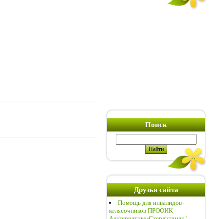
Поиск
Друзья сайта
Помощь для инвалидов-
колясочников ПРООИК
Альтернатива-Стерлитамак"