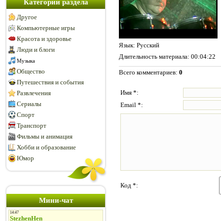
Категории раздела
Другое
Компьютерные игры
Красота и здоровье
Язык
: Русский
Люди и блоги
Длительность материала
: 00:04:22
Музыка
Общество
Всего комментариев
:
0
Путешествия и события
Имя *:
Развлечения
Сериалы
Email *:
Спорт
Транспорт
Фильмы и анимация
Хобби и образование
Юмор
Код *:
Мини-чат