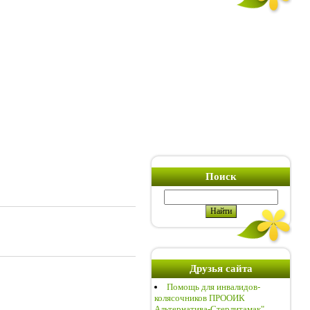
Поиск
Друзья сайта
Помощь для инвалидов-
колясочников ПРООИК
Альтернатива-Стерлитамак"