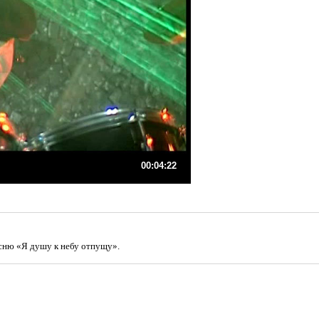
00:04:22
сню «Я душу к небу отпущу».