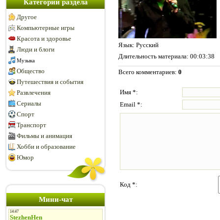
Категории раздела
Другое
Компьютерные игры
Красота и здоровье
Язык
: Русский
Люди и блоги
Длительность материала
: 00:03:38
Музыка
Общество
Всего комментариев
:
0
Путешествия и события
Имя *:
Развлечения
Сериалы
Email *:
Спорт
Транспорт
Фильмы и анимация
Хобби и образование
Юмор
Код *:
Мини-чат