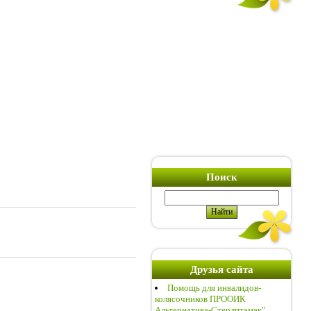
Поиск
Друзья сайта
Помощь для инвалидов-
колясочников ПРООИК
Альтернатива-Стерлитамак"