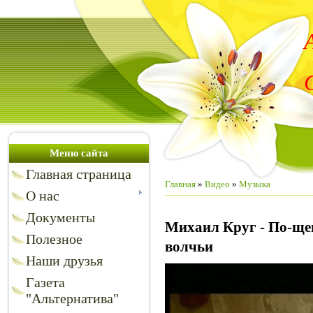
Меню сайта
Главная страница
Главная
»
Видео
»
Музыка
О нас
Документы
Михаил Круг - По-щен
Полезное
волчьи
Наши друзья
Газета
"Альтернатива"