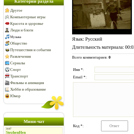
Категории раздела
Другое
Компьютерные игры
Красота и здоровье
Люди и блоги
Музыка
Язык
: Русский
Общество
Длительность материала
: 00:
Путешествия и события
Развлечения
Всего комментариев
:
0
Сериалы
Спорт
Имя *:
Транспорт
Email *:
Фильмы и анимация
Хобби и образование
Юмор
Мини-чат
Код *: