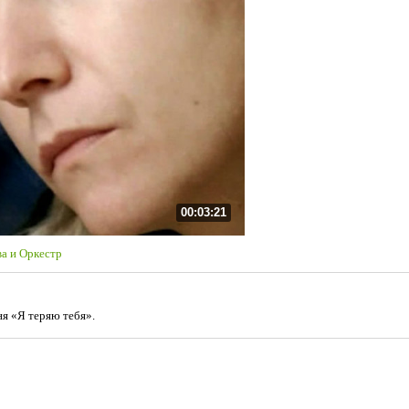
00:03:21
а и Оркестр
ня «Я теряю тебя».