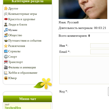
Категории раздела
Другое
Компьютерные игры
Красота и здоровье
Язык
: Русский
Люди и блоги
Длительность материала
: 00:03:21
Музыка
Общество
Всего комментариев
:
0
Путешествия и события
Имя *:
Развлечения
Сериалы
Email *:
Спорт
Транспорт
Фильмы и анимация
Хобби и образование
Юмор
Код *:
Мини-чат