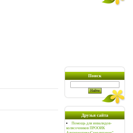
Поиск
Друзья сайта
Помощь для инвалидов-
колясочников ПРООИК
Альтернатива-Стерлитамак"