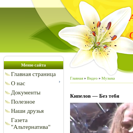
Меню сайта
Главная страница
Главная
»
Видео
»
Музыка
О нас
Документы
Кипелов — Без тебя
Полезное
Наши друзья
Газета
"Альтернатива"