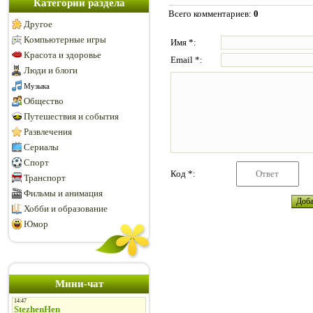
Категории раздела
Всего комментариев
:
0
Другое
Компьютерные игры
Имя *:
Красота и здоровье
Email *:
Люди и блоги
Музыка
Общество
Путешествия и события
Развлечения
Сериалы
Спорт
Код *:
Транспорт
Фильмы и анимация
Хобби и образование
Юмор
Мини-чат