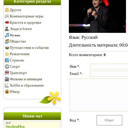
Категории раздела
Другое
Компьютерные игры
Красота и здоровье
Люди и блоги
Музыка
Язык
: Русский
Общество
Длительность материала
: 00:0
Путешествия и события
Развлечения
Всего комментариев
:
0
Сериалы
Спорт
Имя *:
Транспорт
Email *:
Фильмы и анимация
Хобби и образование
Юмор
Мини-чат
Код *: