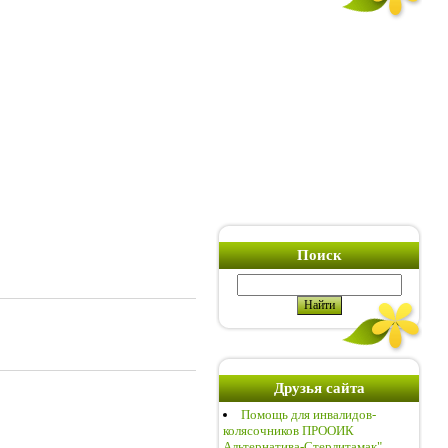
Поиск
Друзья сайта
Помощь для инвалидов-
колясочников ПРООИК
Альтернатива-Стерлитамак"