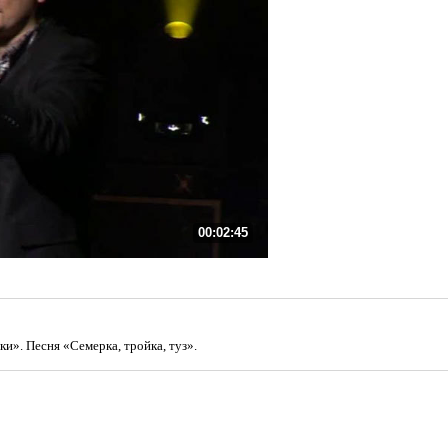
00:02:45
и». Песня «Семерка, тройка, туз».