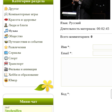
Категории раздела
Другое
Компьютерные игры
Красота и здоровье
Язык
: Русский
Люди и блоги
Длительность материала
: 00:02:45
Музыка
Общество
Всего комментариев
:
0
Путешествия и события
Имя *:
Развлечения
Сериалы
Email *:
Спорт
Транспорт
Фильмы и анимация
Хобби и образование
Юмор
Код *:
Мини-чат