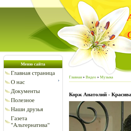
Меню сайта
Главная страница
Главная
»
Видео
»
Музыка
О нас
Документы
Корж Анатолий - Красива
Полезное
Наши друзья
Газета
"Альтернатива"