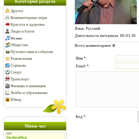
Категории раздела
Другое
Компьютерные игры
Красота и здоровье
Язык
: Русский
Люди и блоги
Длительность материала
: 00:03:30
Музыка
Общество
Всего комментариев
:
0
Путешествия и события
Имя *:
Развлечения
Сериалы
Email *:
Спорт
Транспорт
Фильмы и анимация
Хобби и образование
Юмор
Код *:
Мини-чат