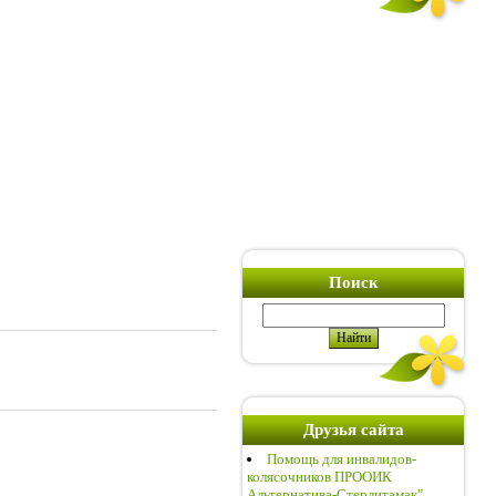
Поиск
Друзья сайта
Помощь для инвалидов-
колясочников ПРООИК
Альтернатива-Стерлитамак"