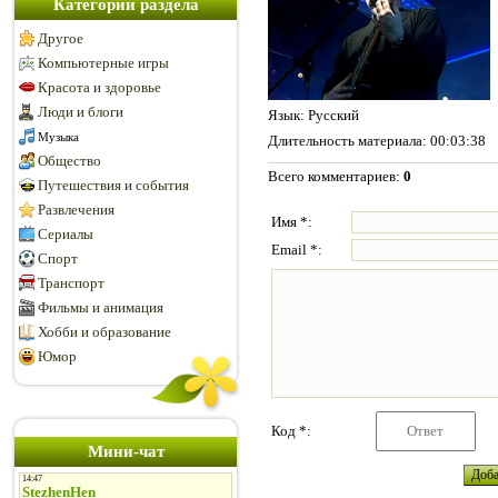
Категории раздела
Другое
Компьютерные игры
Красота и здоровье
Люди и блоги
Язык
: Русский
Музыка
Длительность материала
: 00:03:38
Общество
Всего комментариев
:
0
Путешествия и события
Развлечения
Имя *:
Сериалы
Email *:
Спорт
Транспорт
Фильмы и анимация
Хобби и образование
Юмор
Код *:
Мини-чат