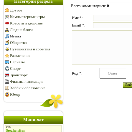
Категории раздела
Всего комментариев
:
0
Другое
Компьютерные игры
Имя *:
Красота и здоровье
Email *:
Люди и блоги
Музыка
Общество
Путешествия и события
Развлечения
Сериалы
Спорт
Код *:
Транспорт
Фильмы и анимация
Хобби и образование
Юмор
Мини-чат