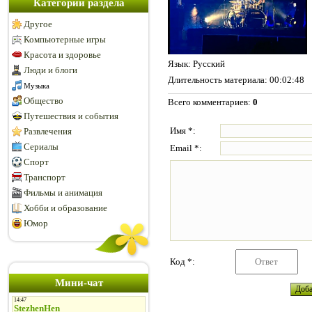
Категории раздела
Другое
Компьютерные игры
Красота и здоровье
Язык
: Русский
Люди и блоги
Длительность материала
: 00:02:48
Музыка
Общество
Всего комментариев
:
0
Путешествия и события
Имя *:
Развлечения
Сериалы
Email *:
Спорт
Транспорт
Фильмы и анимация
Хобби и образование
Юмор
Код *:
Мини-чат