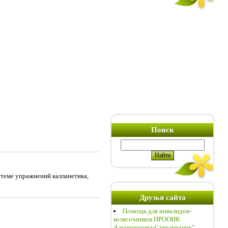
Поиск
теме упражнений калланетика,
Друзья сайта
Помощь для инвалидов-
колясочников ПРООИК
Альтернатива-Стерлитамак"