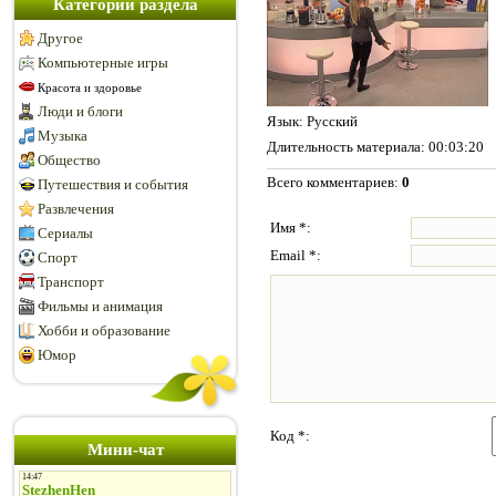
Категории раздела
Другое
Компьютерные игры
Красота и здоровье
Люди и блоги
Язык
: Русский
Музыка
Длительность материала
: 00:03:20
Общество
Всего комментариев
:
0
Путешествия и события
Развлечения
Имя *:
Сериалы
Email *:
Спорт
Транспорт
Фильмы и анимация
Хобби и образование
Юмор
Код *:
Мини-чат