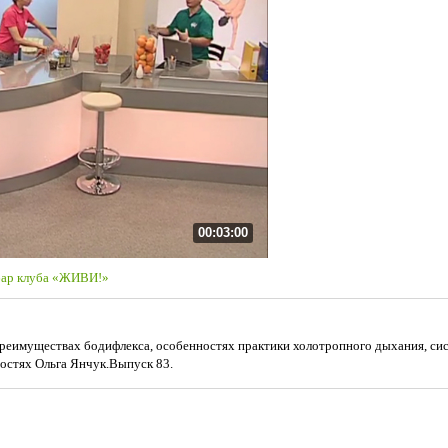
00:03:00
бар клуба «ЖИВИ!»
реимуществах бодифлекса, особенностях практики холотропного дыхания, сис
гостях Ольга Янчук.Выпуск 83.