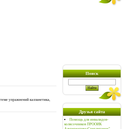
Поиск
теме упражнений калланетика,
Друзья сайта
Помощь для инвалидов-
колясочников ПРООИК
Альтернатива-Стерлитамак"