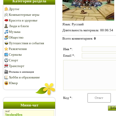
Категории раздела
Другое
Компьютерные игры
Красота и здоровье
Язык
: Русский
Люди и блоги
Длительность материала
: 00:06:54
Музыка
Общество
Всего комментариев
:
0
Путешествия и события
Развлечения
Имя *:
Сериалы
Email *:
Спорт
Транспорт
Фильмы и анимация
Хобби и образование
Юмор
Код *:
Мини-чат