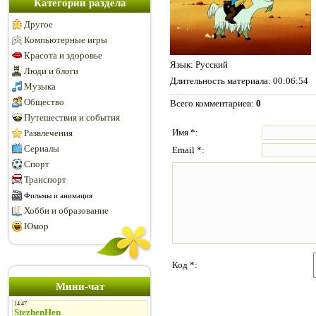
Категории раздела
Другое
Компьютерные игры
Красота и здоровье
Язык
: Русский
Люди и блоги
Длительность материала
: 00:06:54
Музыка
Общество
Всего комментариев
:
0
Путешествия и события
Имя *:
Развлечения
Сериалы
Email *:
Спорт
Транспорт
Фильмы и анимация
Хобби и образование
Юмор
Код *:
Мини-чат