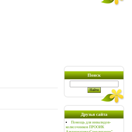
Поиск
Друзья сайта
Помощь для инвалидов-
колясочников ПРООИК
Альтернатива-Стерлитамак"