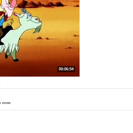
00:06:54
y
х пони.