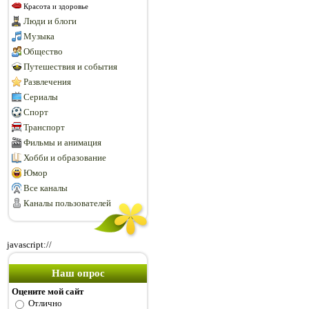
Красота и здоровье
Люди и блоги
Музыка
Общество
Путешествия и события
Развлечения
Сериалы
Спорт
Транспорт
Фильмы и анимация
Хобби и образование
Юмор
Все каналы
Каналы пользователей
javascript://
Наш опрос
Оцените мой сайт
Отлично