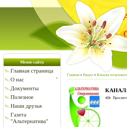
Меню сайта
Главная страница
Главная
»
Видео
»
Каналы пользоват
О нас
Документы
КАНАЛ
Полезное
Просмо
Наши друзья
Газета
"Альтернатива"