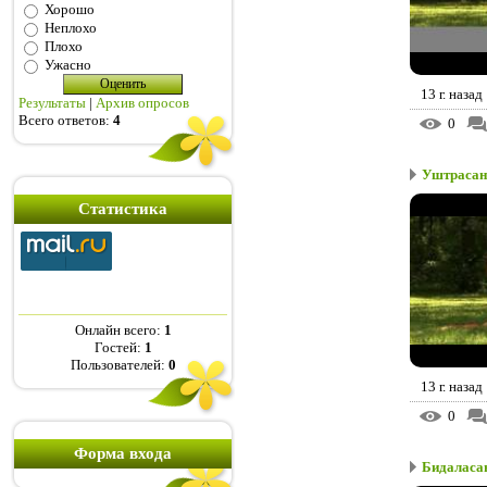
Хорошо
Неплохо
Плохо
Ужасно
13 г. назад
Результаты
|
Архив опросов
Всего ответов:
4
0
Уштрасана
Статистика
Онлайн всего:
1
Гостей:
1
Пользователей:
0
13 г. назад
0
Форма входа
Бидаласан