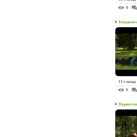
0
Бхуджангас
13 г. назад
0
Пурвотта