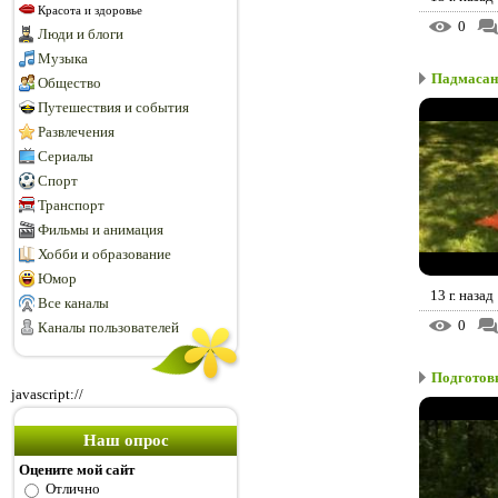
Красота и здоровье
0
Люди и блоги
Музыка
Падмасана
Общество
Путешествия и события
Развлечения
Сериалы
Спорт
Транспорт
Фильмы и анимация
Хобби и образование
Юмор
13 г. назад
Все каналы
0
Каналы пользователей
Подготов
javascript://
Наш опрос
Оцените мой сайт
Отлично